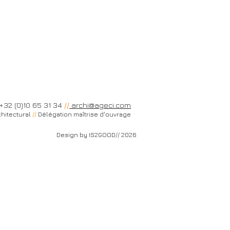
+32 (0)10 65 31 34
//
archi@ageci.com
hitectural
//
Délégation maîtrise d'ouvrage
Design by IS2GOOD// 2026