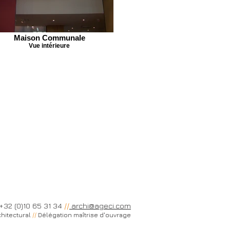
Maison Communale
Vue intérieure
+32 (0)10 65 31 34
//
archi@ageci.com
hitectural
//
Délégation maîtrise d'ouvrage